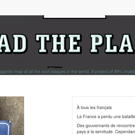
gigantic map of all the cool plaques in the world.
A project of
99% Invisi
À tous les français
La France a perdu une bataill
Des gouvernants de rencontre o
pays à la servitude. Cependant